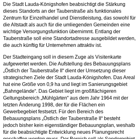
Die Stadt Lauda-Königshofen beabsichtigt die Stärkung
dieses Standorts an der Tauberstraße als funktionales
Zentrum für Einzelhandel und Dienstleistung, das sowohl für
die Altstadt als auch für die umliegenden Gemeinden eine
wichtige Versorgungsfunktion übernimmt. Entlang der
Tauberstraße soll eine Standortadresse ausgebildet werden,
die auch künftig für Unternehmen attraktiv ist.
Der Stadteingang soll in diesem Zuge als Visitenkarte
aufgewertet werden. Die Aufstellung des Bebauungsplans
„Östlich der Tauberstraße II“ dient der Umsetzung dieser
strategischen Ziele der Stadt Lauda-Königshofen. Das Areal
hat eine Größe von 0,9 ha und liegt im Sanierungsgebiet
„Bahngelände“. Das Gebiet liegt im großflächigeren
Geltungsbereich „Mühlgärten“ aus dem Jahr 1964 mit der
letzten Änderung 1998, der für die Flächen ein
Gewerbegebiet festsetzt. Für den Bereich des
Bebauungsplans „Östlich der Tauberstraße II“ besteht
jedoch bisher kein eigenständiger Bebauungsplan, weshalb
für die beabsichtigte Entwicklung neues Planungsrecht
geschaffen werden muss. Der Bereich soll als Sondergebiet