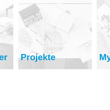
er
Projekte
My