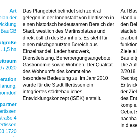
Art
Das Plangebiet befindet sich zentral
Auf Bas
lan der
gelegen in der Innenstadt von Illertissen in
Handlun
icklung
einen historisch bedeutsamen Bereich der
den Be
a BauGB
Stadt, westlich des Martinsplatzes und
städte
direkt östlich des Bahnhofs. Es steht für
erarbei
algröße
einen mischgenutzten Bereich aus
funkti
. 1,5 ha
Einzelhandel, Ladenhandwerk,
Ziele a
Dienstleistung, Beherbergungsangebote,
Bauleit
eitraum
Gastronomie sowie Wohnen. Der Qualität
Die Auf
9 / 2020
des Wohnumfeldes kommt eine
2/2018 
besondere Bedeutung zu. Im Jahr 2010
Rechtsg
eration
wurde für die Stadt Illertissen ein
Entwick
Planung,
integriertes städtebauliches
der Zie
orndorf
Entwicklungskonzept (ISEK) erstellt.
des Ent
partner
komple
lertissen
Gebiet 
traße 4
nachhal
ertissen
in dies
03 1720