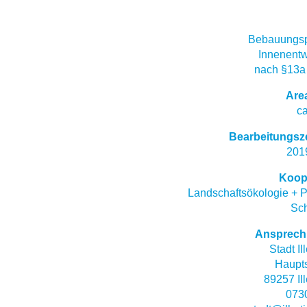
Bebauungsp
Innenentw
nach §13
Are
ca
Bearbeitungsz
201
Koop
Landschaftsökologie + 
Sch
Ansprech
Stadt Il
Haupts
89257 Ill
073