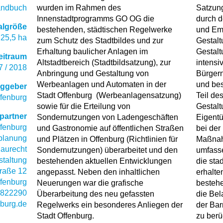
andbuch
wurden im Rahmen des
Satzung
Innenstadtprogramms GO OG die
durch d
algröße
bestehenden, städtischen Regelwerke
und Em
 25,5 ha
zum Schutz des Stadtbildes und zur
Gestalt
Erhaltung baulicher Anlagen im
Gestalt
eitraum
Altstadtbereich (Stadtbildsatzung), zur
intensi
7 / 2018
Anbringung und Gestaltung von
Bürgern
Werbeanlagen und Automaten in der
und bes
aggeber
Stadt Offenburg (Werbeanlagensatzung)
Teil de
ffenburg
sowie für die Erteilung von
Gestalt
partner
Sondernutzungen von Ladengeschäften
Eigent
ffenburg
und Gastronomie auf öffentlichen Straßen
bei de
planung
und Plätzen in Offenburg (Richtlinien für
Maßnahm
aurecht
Sondernutzungen) überarbeitet und den
umfasse
staltung
bestehenden aktuellen Entwicklungen
die sta
raße 12
angepasst. Neben den inhaltlichen
erhalte
fenburg
Neuerungen war die grafische
besteh
 822290
Überarbeitung des neu gefassten
die Be
burg.de
Regelwerks ein besonderes Anliegen der
der Bar
Stadt Offenburg.
zu berü