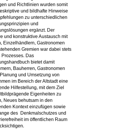
en und Richtlinien wurden somit
eskriptive und bildhafte Hinweise
pfehlungen zu unterschiedlichen
ungsprinzipien und
ungslösungen ergänzt. Der
ve und konstruktive Austausch mit
, Einzelhändlern, Gastronomen
tehenden Gremien war dabei stets
s Prozesses. Das
ungshandbuch bietet damit
ümern, Bauherren, Gastronomen
r Planung und Umsetzung von
en im Bereich der Altstadt eine
nde Hilfestellung, mit dem Ziel
dtbildprägende Eigenheiten zu
n, Neues behutsam in den
enden Kontext einzufügen sowie
lange des Denkmalschutzes und
rierefreiheit im öffentlichen Raum
cksichtigen.