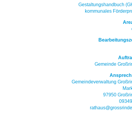
Gestaltungshandbuch (G
kommunales Förderp
Are
Bearbeitungsz
Auftr
Gemeinde Großrin
Ansprech
Gemeindeverwaltung Großrin
Mark
97950 Großri
09349
rathaus@grossrinde