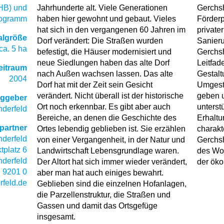
HB) und
Jahrhunderte alt. Viele Generationen
Gerchs
rogramm
haben hier gewohnt und gebaut. Vieles
Förder
hat sich in den vergangenen 60 Jahren im
private
algröße
Dorf verändert: Die Straßen wurden
Sanier
ca. 5 ha
befestigt, die Häuser modernisiert und
Gerchsh
neue Siedlungen haben das alte Dorf
Leitfad
eitraum
nach Außen wachsen lassen. Das alte
Gestalt
2004
Dorf hat mit der Zeit sein Gesicht
Umgesta
verändert. Nicht überall ist der historische
geben 
aggeber
Ort noch erkennbar. Es gibt aber auch
unterst
derfeld
Bereiche, an denen die Geschichte des
Erhaltu
partner
Ortes lebendig geblieben ist. Sie erzählen
charakt
derfeld
von einer Vergangenheit, in der Natur und
Gerchsh
tplatz 6
Landwirtschaft Lebensgrundlage waren.
des Wo
nderfeld
Der Altort hat sich immer wieder verändert,
der öko
 9201 0
aber man hat auch einiges bewahrt.
rfeld.de
Geblieben sind die einzelnen Hofanlagen,
die Parzellenstruktur, die Straßen und
Gassen und damit das Ortsgefüge
insgesamt.