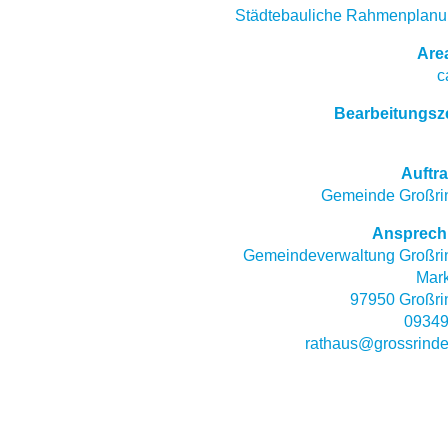
Städtebauliche Rahmenplanu
Are
c
Bearbeitungsz
Auftr
Gemeinde Großrin
Ansprech
Gemeindeverwaltung Großrin
Mark
97950 Großri
09349
rathaus@grossrinde