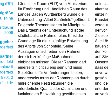
ng (RP)
Ländlicher Raum (ELR) vom Ministerium
untersc
für Ernährung und Ländlichen Raum des
alterna
algröße
Landes Baden Württemberg wurde die
einzeln
a. 14 ha
Untersuchung „Altort Schönfeld“ gefördert.
Baustei
Folgende Themen stehen im Mittelpunkt:
verdeut
eitraum
Das Ergebnis der Untersuchung ist der
der vor
2006
städtebauliche Rahmenplan. Er ist die
Zielset
Grundlage für die zukünftige Entwicklung
Alle L
aggeber
des Altorts von Schönfeld. Seine
bauen d
derfeld
Aussagen umschreiben den Rahmen, in
den ko
partner
den sich zukünftige Maßnahmen
auf. Si
derfeld
einbinden müssen. Dieser Rahmen darf
Ortsent
tplatz 6
einerseits nicht zu eng sein und muss
dass de
nderfeld
Spielräume für Veränderungen bieten,
unverwe
 9201 0
andererseits muss der Rahmenplan durch
gestärk
rfeld.de
hinreichende Festsetzungen die
und Ide
erforderliche Qualität der räumlichen und
erforde
funktionalen Entwicklung gewährleisten.
an verä