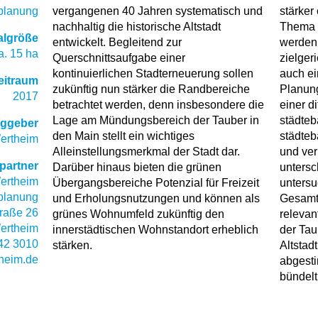
planung
vergangenen 40 Jahren systematisch und
stärker
nachhaltig die historische Altstadt
Thema d
algröße
entwickelt. Begleitend zur
werden.
a. 15 ha
Querschnittsaufgabe einer
zielger
kontinuierlichen Stadterneuerung sollen
auch ei
eitraum
zukünftig nun stärker die Randbereiche
Planun
2017
betrachtet werden, denn insbesondere die
einer d
Lage am Mündungsbereich der Tauber in
städteb
aggeber
den Main stellt ein wichtiges
städteb
ertheim
Alleinstellungsmerkmal der Stadt dar.
und ver
partner
Darüber hinaus bieten die grünen
untersc
ertheim
Übergangsbereiche Potenzial für Freizeit
untersu
tplanung
und Erholungsnutzungen und können als
Gesamtk
raße 26
grünes Wohnumfeld zukünftig den
relevan
ertheim
innerstädtischen Wohnstandort erheblich
der Tau
42 3010
stärken.
Altstad
heim.de
abgesti
bündelt