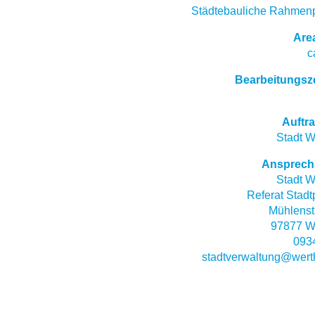
Städtebauliche Rahmen
Are
c
Bearbeitungsz
Auftr
Stadt W
Ansprech
Stadt W
Referat Stad
Mühlenst
97877 W
093
stadtverwaltung@wert