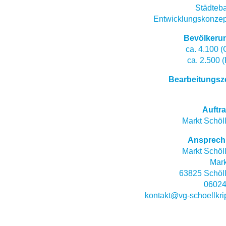
Städteb
Entwicklungskonzep
Bevölkeru
ca. 4.100 
ca. 2.500 (
Bearbeitungsz
Auftr
Markt Schöl
Ansprech
Markt Schöl
Mark
63825 Schöll
06024
kontakt@vg-schoellkr