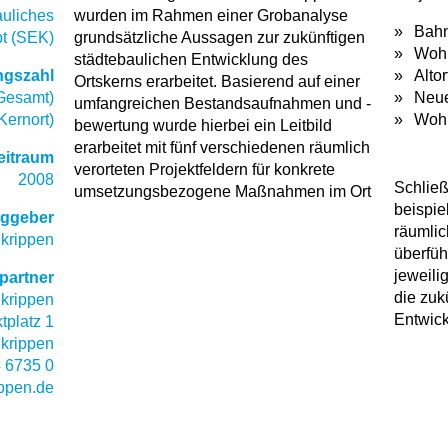
auliches
wurden im Rahmen einer Grobanalyse
Bah
t (SEK)
grundsätzliche Aussagen zur zukünftigen
Wohn
städtebaulichen Entwicklung des
ngszahl
Altor
Ortskerns erarbeitet. Basierend auf einer
(Gesamt)
Neue
umfangreichen Bestandsaufnahmen und -
Kernort)
Woh
bewertung wurde hierbei ein Leitbild
erarbeitet mit fünf verschiedenen räumlich
eitraum
verorteten Projektfeldern für konkrete
2008
Schlie
umsetzungsbezogene Maßnahmen im Ort
beispie
aggeber
räumlic
lkrippen
überfüh
jeweili
partner
die zuk
lkrippen
Entwick
tplatz 1
krippen
 6735 0
ippen.de