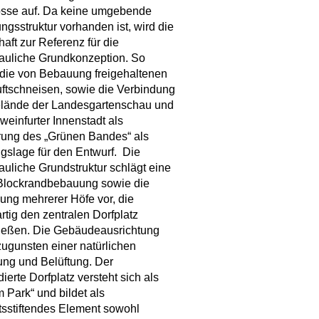
sse auf. Da keine umgebende
gsstruktur vorhanden ist, wird die
aft zur Referenz für die
auliche Grundkonzeption. So
die von Bebauung freigehaltenen
uftschneisen, sowie die Verbindung
lände der Landesgartenschau und
weinfurter Innenstadt als
rung des „Grünen Bandes“ als
slage für den Entwurf.
Die
auliche Grundstruktur schlägt eine
 Blockrandbebauung sowie die
ung mehrerer Höfe vor, die
tig den zentralen Dorfplatz
ießen. Die Gebäudeausrichtung
 zugunsten einer natürlichen
ung und Belüftung. Der
dierte Dorfplatz versteht sich als
m Park“ und bildet als
ätsstiftendes Element sowohl