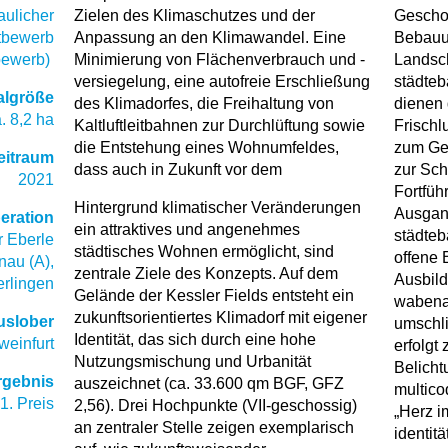
aulicher
Zielen des Klimaschutzes und der
Gescho
tbewerb
Anpassung an den Klimawandel. Eine
Bebauun
bewerb)
Minimierung von Flächenverbrauch und -
Landsch
versiegelung, eine autofreie Erschließung
städteb
algröße
des Klimadorfes, die Freihaltung von
dienen 
. 8,2 ha
Kaltluftleitbahnen zur Durchlüftung sowie
Frischl
die Entstehung eines Wohnumfeldes,
zum Ge
eitraum
dass auch in Zukunft vor dem
zur Sch
2021
Fortfüh
Hintergrund klimatischer Veränderungen
Ausgang
eration
ein attraktives und angenehmes
städteb
 Eberle
städtisches Wohnen ermöglicht, sind
offene
nau (A),
zentrale Ziele des Konzepts. Auf dem
Ausbild
rlingen
Gelände der Kessler Fields entsteht ein
wabenar
zukunftsorientiertes Klimadorf mit eigener
uslober
umschl
Identität, das sich durch eine hohe
weinfurt
erfolgt
Nutzungsmischung und Urbanität
Belicht
rgebnis
auszeichnet (ca. 33.600 qm BGF, GFZ
multico
1. Preis
2,56). Drei Hochpunkte (VII-geschossig)
„Herz i
an zentraler Stelle zeigen exemplarisch
identit