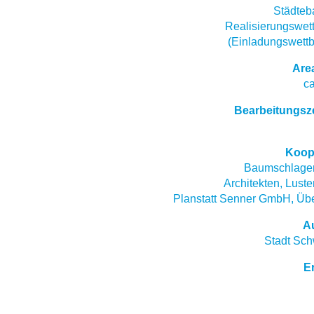
Städteb
Realisierungswet
(Einladungswett
Are
ca
Bearbeitungsz
Koop
Baumschlager
Architekten, Luste
Planstatt Senner GmbH, Übe
A
Stadt Sch
E