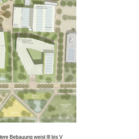
tere Bebauung weist III bis V