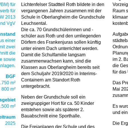
BM) für
Lichtenfelser Stadtteil Roth bildete in den
Vorzeig
werb für
vergangenen Jahren zusammen mit der
Raum se
PW 2013
Schule in Oberlangheim die Grundschule
klimaan
und VgV
Leuchsental.
kosten
Die ca. 70 Grundschülerinnen und -
nstand
Aufgabe
schüler aus Roth und den umliegenden
s einer
städteb
Dörfern des Frankenjuras sollen künftig
mit zwei
Ordnung
unter einem Dach unterrichtet werden.
nitt die
Planung
Damit die Schulfamilie langsam
le sowie
im 2. B
zusammenwachsen kann, sind die
anlagen.
die Ges
Klassen aus Oberlangheim bereits seit
für das
dem Schuljahr 2019/2020 in Interims-
BGF
Containern am Standort Roth
1.750 m²
Das Pre
untergebracht.
d 800 m²
Mai 202
zusam
Neben der Grundschule soll ein
sgebiet
zweigruppiger Hort für ca. 50 Kinder
0.500 m²
Es wurde
entstehen sowie als späterer 2.
und ein
Bauabschnitt eine Sporthalle.
eitraum
2025
Die Erg
Die Freianlagen der Schule und des