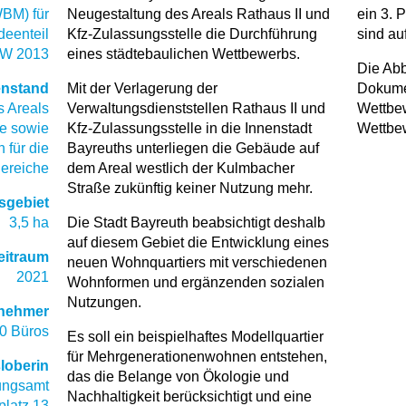
BM) für
Neugestaltung des Areals Rathaus II und
ein 3. 
deenteil
Kfz-Zulassungsstelle die Durchführung
sind au
PW 2013
eines städtebaulichen Wettbewerbs.
Die Abb
nstand
Mit der Verlagerung der
Dokume
 Areals
Verwaltungsdienststellen Rathaus II und
Wettbe
e sowie
Kfz-Zulassungsstelle in die Innenstadt
Wettbe
 für die
Bayreuths unterliegen die Gebäude auf
ereiche
dem Areal westlich der Kulmbacher
Straße zukünftig keiner Nutzung mehr.
sgebiet
3,5 ha
Die Stadt Bayreuth beabsichtigt deshalb
auf diesem Gebiet die Entwicklung eines
eitraum
neuen Wohnquartiers mit verschiedenen
2021
Wohnformen und ergänzenden sozialen
Nutzungen.
lnehmer
0 Büros
Es soll ein beispielhaftes Modellquartier
für Mehrgenerationenwohnen entstehen,
loberin
das die Belange von Ökologie und
nungsamt
Nachhaltigkeit berücksichtigt und eine
platz 13