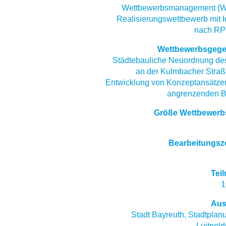
Wettbewerbsmanagement (W
Realisierungswettbewerb mit I
nach R
Wettbewerbsgege
Städtebauliche Neuordnung des
an der Kulmbacher Straß
Entwicklung von Konzeptansätzen
angrenzenden B
Größe Wettbewerb
Bearbeitungsz
Tei
1
Aus
Stadt Bayreuth, Stadtpla
Luitpold