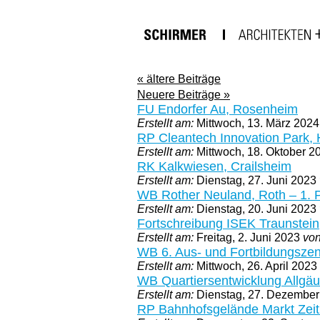
« ältere Beiträge
Neuere Beiträge »
FU Endorfer Au, Rosenheim
Erstellt am:
Mittwoch, 13. März 202
RP Cleantech Innovation Park, H
Erstellt am:
Mittwoch, 18. Oktober 
RK Kalkwiesen, Crailsheim
Erstellt am:
Dienstag, 27. Juni 2023
WB Rother Neuland, Roth – 1. P
Erstellt am:
Dienstag, 20. Juni 2023
Fortschreibung ISEK Traunstein
Erstellt am:
Freitag, 2. Juni 2023
vo
WB 6. Aus- und Fortbildungszen
Erstellt am:
Mittwoch, 26. April 2023
WB Quartiersentwicklung Allg
Erstellt am:
Dienstag, 27. Dezembe
RP Bahnhofsgelände Markt Zeit