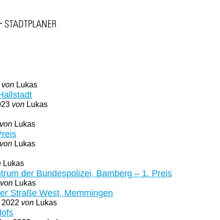
4
von
Lukas
allstadt
2023
von
Lukas
von
Lukas
reis
von
Lukas
n
Lukas
trum der Bundespolizei, Bamberg – 1. Preis
von
Lukas
äuer Straße West, Memmingen
r 2022
von
Lukas
lofs