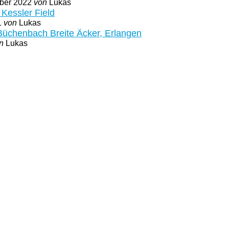
mber 2022
von
Lukas
Kessler Field
1
von
Lukas
üchenbach Breite Äcker, Erlangen
n
Lukas